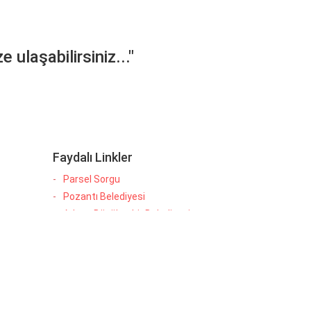
 ulaşabilirsiniz..."
Faydalı Linkler
Parsel Sorgu
Pozantı Belediyesi
Adana Büyükşehir Belediyesi
E-devlet Kapısı
Gelir İdaresi Başkanlığı