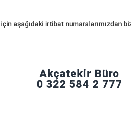
 için aşağıdaki irtibat numaralarımızdan bize
Akçatekir Büro
0 322 584 2 777
Adana Büro
0 322 431 37 51
Gsm