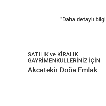
"Daha detaylı bilgi
SATILIK ve KİRALIK
GAYRİMENKULLERİNİZ İÇİN
Akçatekir Doğa Emlak
Hüseyin Sarıarslan
Büyüktekir Mevkii Akçatekir
Pozantı / Adana
Eposta:
muratps2@hotmail.com